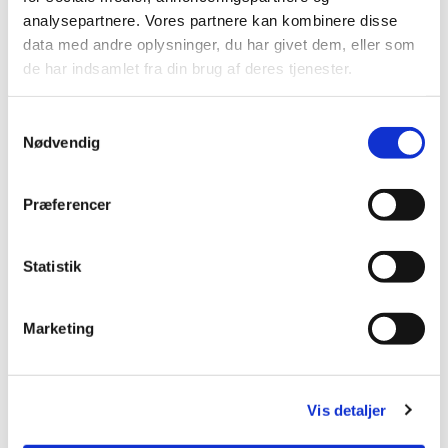
analysepartnere. Vores partnere kan kombinere disse
data med andre oplysninger, du har givet dem, eller som
de har indsamlet fra din brug af deres tjenester.
Samtykkevalg
Nødvendig
Præferencer
Fakta om projektet
Projektperiode: Februar 2019 - september 2020
Statistik
Projektet er udført i et samarbejde mellem Tænketanken Fremtidens
Biblioteker, Nationalt Videnscenter for Læsning, eReolen GO og ni
Marketing
projektkommuner.
Projektkommuner - Biblioteker og skoler i:
København, Sønderborg, Næstved, Stevns, Svendborg, Vejle, Holbæk, Viborg
Vis detaljer
og Aalborg