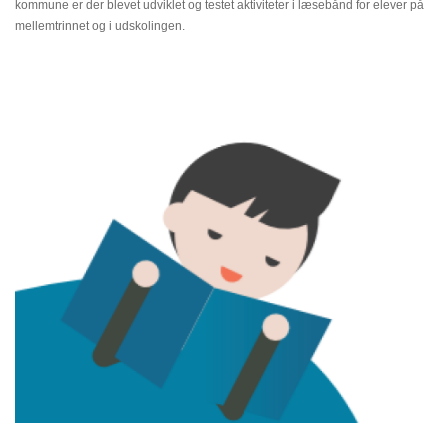
kommune er der blevet udviklet og testet aktiviteter i læsebånd for elever på
mellemtrinnet og i udskolingen.