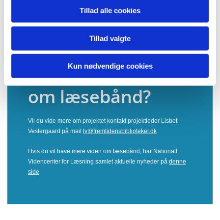
Formål:
Tillad alle cookies
At styrke børns læsekultur gennem læsebånd i et samarbejde mellem
biblioteker og skoler.
At styrke de tværfaglige samarbejdsformer mellem lærere og biblioteksansatte.
Tillad valgte
At udvikle bibliotekernes skolerettede formidlingsaktiviteter.
Kun nødvendige cookies
Vil du vide mere
om læsebånd?
Vil du vide mere om projektet kontakt projektleder Lisbet
Vestergaard på mail
lv@fremtidensbiblioteker.dk
Hvis du vil have mere viden om læsebånd, har Nationalt
Videncenter for Læsning samlet aktuelle nyheder på
denne
side