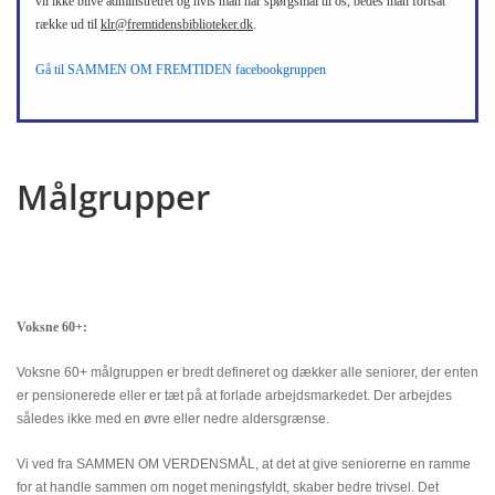
vil ikke blive adminstretret og hvis man har spørgsmål til os, bedes man fortsat
række ud til
klr@fremtidensbiblioteker.dk
.
Gå til SAMMEN OM FREMTIDEN facebookgruppen
Målgrupper
Voksne 60+:
Voksne 60+ målgruppen er bredt defineret og dækker alle seniorer, der enten
er pensionerede eller er tæt på at forlade arbejdsmarkedet. Der arbejdes
således ikke med en øvre eller nedre aldersgrænse.
Vi ved fra SAMMEN OM VERDENSMÅL, at det at give seniorerne en ramme
for at handle sammen om noget meningsfyldt, skaber bedre trivsel. Det