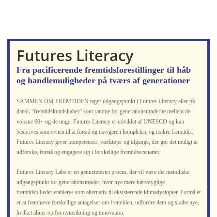
Futures Literacy
Fra pacificerende fremtidsforestillinger til håb
og handlemuligheder på tværs af generationer
SAMMEN OM FREMTIDEN tager udgangspunkt i Futures Literacy eller på
dansk “fremtidskundskaber” som ramme for generationsmøderne mellem de
voksne 60+ og de unge. Futures Literacy er udviklet af UNESCO og kan
beskrives som evnen til at forstå og navigere i komplekse og usikre fremtider.
Futures Literacy giver kompetencer, værktøjer og tilgange, der gør det muligt at
udforske, forstå og engagere sig i forskellige fremtidsscenarier.
Futures Literacy Labs er en gennemtestet proces, der vil være det metodiske
udgangspunkt for generationsmøder, hvor nye mere bæredygtige
fremtidsbilleder etableres som alternativ til eksisterende klimadystopier. Formålet
er at fremhæve forskellige antagelser om fremtiden, udfordre dem og skabe nye,
hvilket åbner op for nytænkning og innovation.