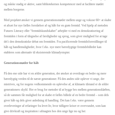
og måske stadig er aktive, samt bibliotekernes kompetencer med at facilitere mødet
mellem borgerne.
Med projektet ønsker vi gennem generationsmøder mellem unge og voksne 60+ at skabe
et afsæt for nye fælles forståelser af og håb for en grøn fremtid. Ved hjælp af metoden
Futures Literacy eller “fremtidskundskaber” arbejder vi med en demokratisering af
fremtiden i form af tilegnelse af færdigheder og sprog, som giver mulighed for at tage
del i den demokratiske debat om fremtiden. Fra pacificerende fremtidsforestillinger til
håb og handlemuligheder, hvor f.eks. nye mere bæredygtige fremtidsbilleder kan
etableres som alternativ til eksisterende klimadystopier.
Generationsmøder for håb
På den ene side har vi en ældre generation, der ønsker at overdrage en bedre og mere
bæredygtig verden til de næste generationer. På den anden side oplever vi unge, der
mistrives, og for nogens vedkommende en oplevelse af, at klimaets tilstand er de ældre
generationers skyld. Her er brug for metoder til at bygge bro mellem generationskløften,
så de sammen får mulighed for at skabe et fælles billede af en bedre fremtid – som dels
giver håb og dels giver anledning til handling. Det kan f.eks. være gennem
overleveringer af erfaringer fra levet liv, hvor tidligere kriser er overvundet, som kan
give drivkraft og inspiration i afmagten hos den unge lige nu og her.