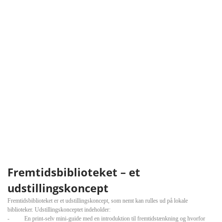
Fremtidsbiblioteket – et
udstillingskoncept
Fremtidsbiblioteket er et udstillingskoncept, som nemt kan rulles ud på lokale
biblioteker. Udstillingskonceptet indeholder:
- En print-selv mini-guide med en introduktion til fremtidstænkning og hvorfor