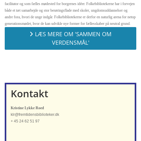
facilitator og som fælles mødested for borgernes idéer. Folkebibliotekerne har i forvejen
både et tæt samarbejde og stor berøringsflade med skoler, ungdomsuddannelser og
andre fora, hvori de unge indgår. Folkebibliotekerne er derfor en naturlig arena for netop
generationsmødet, hvor de kan udvikle nye former for fællesskaber på neutral grund.
LÆS MERE OM 'SAMMEN OM
VERDENSMÅL'
Kontakt
Kristine Lykke Roed
klr@fremtidensbiblioteker.dk
+ 45 24 62 51 97