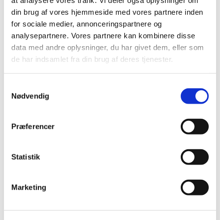
at analysere vores trafik. Vi deler også oplysninger om
din brug af vores hjemmeside med vores partnere inden
for sociale medier, annonceringspartnere og
analysepartnere. Vores partnere kan kombinere disse
data med andre oplysninger, du har givet dem, eller som
de har indsamlet fra din brug af deres tjenester.
Samtykkevalg
Power Point deck til afvikling af fremtidsværkstder og visning i lokalet efter
Nødvendig
ønske. Powerpoint decket er redigerbart og kan tilpasses lokalt.
DOWNLOAD powerpoint deck som pdf
Præferencer
Statistik
Marketing