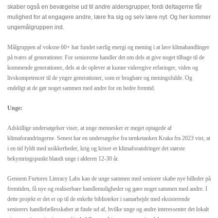
skaber også en bevægelse ud til andre aldersgrupper, fordi deltagerne får
mulighed for at engagere andre, lære fra sig og selv lære nyt. Og her kommer
ungemålgruppen ind.
Målgruppen af voksne 60+ har fundet særlig energi og mening i at lave klimahandlinger
på tværs af generationer. For seniorerne handler det om dels at give noget tilbage til de
kommende generationer, dels at de oplever at kunne videregive erfaringer, viden og
livskompetencer til de yngre generationer, som er brugbare og meningsfulde. Og
endeligt at de gør noget sammen med andre for en bedre fremtid.
Unge:
Adskillige undersøgelser viser, at unge mennesker er meget optagede af
klimaforandringerne. Senest har en undersøgelse fra tænketanken Kraka fra 2023 vist, at
i en tid fyldt med usikkerheder, krig og kriser er klimaforandringer det største
bekymringspunkt blandt unge i alderen 12-30 år.
Gennem Furtures Literacy Labs kan de unge sammen med seniorer skabe nye billeder på
fremtiden, få nye og realiserbare handlemuligheder og gøre noget sammen med andre. I
dette projekt er det er op til de enkelte biblioteker i samarbejde med eksisterende
seniorers handlefællesskaber at finde ud af, hvilke unge og andre interessenter det lokalt