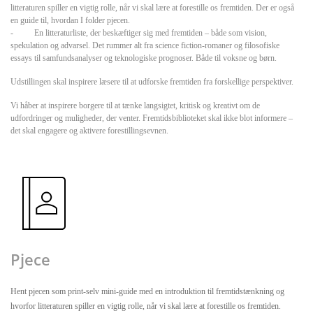
litteraturen spiller en vigtig rolle, når vi skal lære at forestille os fremtiden. Der er også
en guide til, hvordan I folder pjecen.
- En litteraturliste, der beskæftiger sig med fremtiden – både som vision,
spekulation og advarsel. Det rummer alt fra science fiction-romaner og filosofiske
essays til samfundsanalyser og teknologiske prognoser. Både til voksne og børn.
Udstillingen skal inspirere læsere til at udforske fremtiden fra forskellige perspektiver.
Vi håber at inspirere borgere til at tænke langsigtet, kritisk og kreativt om de
udfordringer og muligheder, der venter. Fremtidsbiblioteket skal ikke blot informere –
det skal engagere og aktivere forestillingsevnen.
Pjece
Hent pjecen som print-selv mini-guide med en introduktion til fremtidstænkning og
hvorfor litteraturen spiller en vigtig rolle, når vi skal lære at forestille os fremtiden.