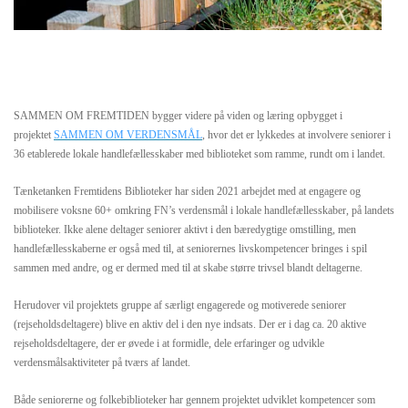
SAMMEN OM FREMTIDEN bygger videre på viden og læring opbygget i
projektet
SAMMEN OM VERDENSMÅL
, hvor det er lykkedes at involvere seniorer i
36 etablerede lokale handlefællesskaber med biblioteket som ramme, rundt om i landet.
Tænketanken Fremtidens Biblioteker har siden 2021 arbejdet med at engagere og
mobilisere voksne 60+ omkring FN’s verdensmål i lokale handlefællesskaber, på landets
biblioteker. Ikke alene deltager seniorer aktivt i den bæredygtige omstilling, men
handlefællesskaberne er også med til, at seniorernes livskompetencer bringes i spil
sammen med andre, og er dermed med til at skabe større trivsel blandt deltagerne.
Herudover vil projektets gruppe af særligt engagerede og motiverede seniorer
(rejseholdsdeltagere) blive en aktiv del i den nye indsats. Der er i dag ca. 20 aktive
rejseholdsdeltagere, der er øvede i at formidle, dele erfaringer og udvikle
verdensmålsaktiviteter på tværs af landet.
Både seniorerne og folkebiblioteker har gennem projektet udviklet kompetencer som