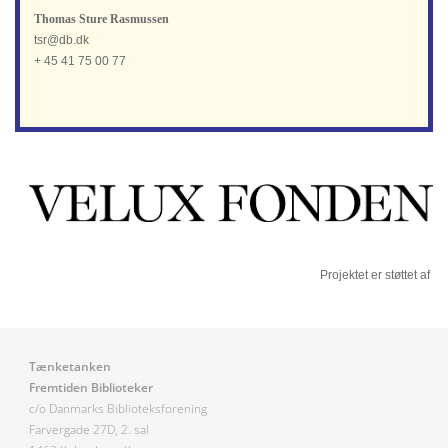
Thomas Sture Rasmussen
tsr@db.dk
+ 45 41 75 00 77
Projektet er støttet af
Tænketanken
Fremtiden Biblioteker
c/o Danmarks Biblioteksforening
Farvergade 27D, 2. sal