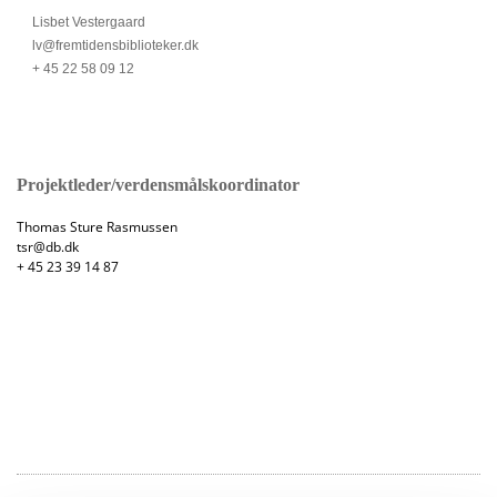
Lisbet Vestergaard
lv@fremtidensbiblioteker.dk
+ 45 22 58 09 12
Projektleder/verdensmålskoordinator
Thomas Sture Rasmussen
tsr@db.dk
+ 45 23 39 14 87