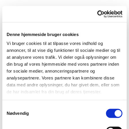
Fra venstre mod højre:
Projektleder
Kristine Lykke Roed
, projektkoordinator Amanda
Østergaard
Egebo
, leder
Denne hjemmeside bruger cookies
Lotte Hviid Dhyrbye, verdensmåls
koordinator Thomas Sture Rasmussen, projektleder
Lisbet Vestergaard, projektleder Simon Rosenstand
Vi bruger cookies til at tilpasse vores indhold og
annoncer, til at vise dig funktioner til sociale medier og til
at analysere vores trafik. Vi deler også oplysninger om
din brug af vores hjemmeside med vores partnere inden
for sociale medier, annonceringspartnere og
analysepartnere. Vores partnere kan kombinere disse
Adresse
data med andre oplysninger, du har givet dem, eller som
de har indsamlet fra din brug af deres tjenester.
Tænketanken Fremtidens Biblioteker
C/o Danmarks Biblioteksforening
Samtykkevalg
Farvergade 27D, 2. sal
Nødvendig
1463 København K